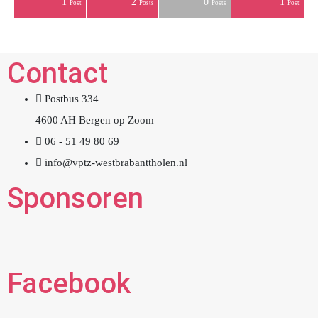
1
2
0
1
osts
osts
osts
osts
osts
osts
osts
osts
osts
osts
osts
osts
Post
Post
Post
Posts
Posts
Post
Contact
Postbus 334
4600 AH Bergen op Zoom
06 - 51 49 80 69
info@vptz-westbrabanttholen.nl
Sponsoren
Facebook