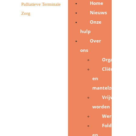
Home
Nieuws
Onze
hulp
Over
ons
Organisatie
Cliënten
en
mantelzorgers
Vrijwilliger
worden
Werkgebied
Folders
en