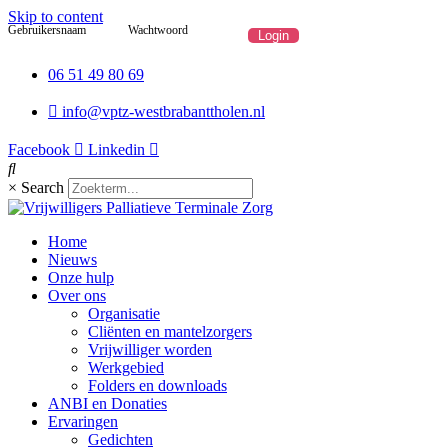
Skip to content
Gebruikersnaam
Wachtwoord
06 51 49 80 69
info@vptz-westbrabanttholen.nl
Facebook
Linkedin
×
Search
Home
Nieuws
Onze hulp
Over ons
Organisatie
Cliënten en mantelzorgers
Vrijwilliger worden
Werkgebied
Folders en downloads
ANBI en Donaties
Ervaringen
Gedichten