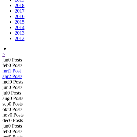
2018
2017
2016
2015
2014
2013
2012
▼
>
jan
0
Posts
feb
0
Posts
mrt
1
Post
apr
2
Posts
mei
0
Posts
jun
0
Posts
jul
0
Posts
aug
0
Posts
sep
0
Posts
okt
0
Posts
nov
0
Posts
dec
0
Posts
jan
0
Posts
feb
0
Posts
mrt
0
Posts