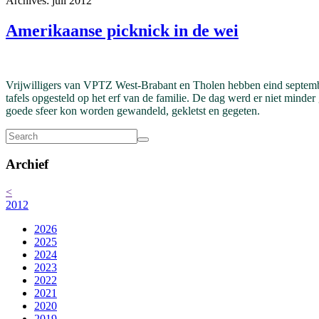
Archives: juli 2012
Amerikaanse picknick in de wei
Vrijwilligers van VPTZ West-Brabant en Tholen hebben eind septem
tafels opgesteld op het erf van de familie. De dag werd er niet minder
goede sfeer kon worden gewandeld, gekletst en gegeten.
Archief
<
2012
2026
2025
2024
2023
2022
2021
2020
2019