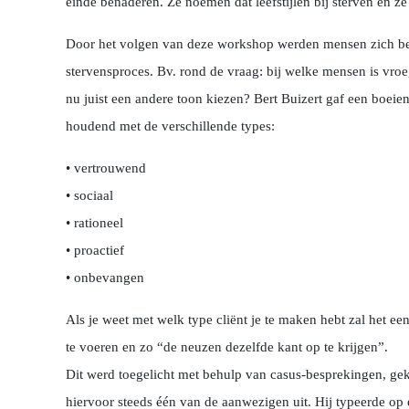
einde benaderen. Ze noemen dat leefstijlen bij sterven en ze 
Door het volgen van deze workshop werden mensen zich be
stervensproces. Bv. rond de vraag: bij welke mensen is vro
nu juist een andere toon kiezen? Bert Buizert gaf een boeie
houdend met de verschillende types:
• vertrouwend
• sociaal
• rationeel
• proactief
• onbevangen
Als je weet met welk type cliënt je te maken hebt zal het e
te voeren en zo “de neuzen dezelfde kant op te krijgen”.
Dit werd toegelicht met behulp van casus-besprekingen, g
hiervoor steeds één van de aanwezigen uit. Hij typeerde op 