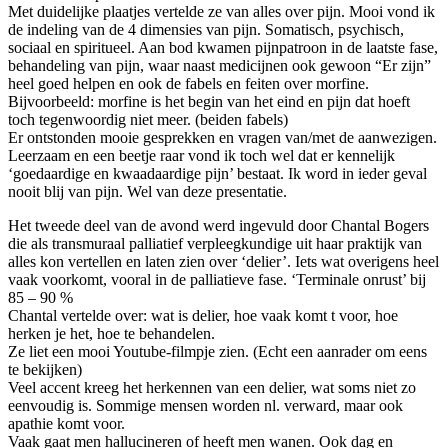
Met duidelijke plaatjes vertelde ze van alles over pijn. Mooi vond ik
de indeling van de 4 dimensies van pijn. Somatisch, psychisch,
sociaal en spiritueel. Aan bod kwamen pijnpatroon in de laatste fase,
behandeling van pijn, waar naast medicijnen ook gewoon “Er zijn”
heel goed helpen en ook de fabels en feiten over morfine.
Bijvoorbeeld: morfine is het begin van het eind en pijn dat hoeft
toch tegenwoordig niet meer. (beiden fabels)
Er ontstonden mooie gesprekken en vragen van/met de aanwezigen.
Leerzaam en een beetje raar vond ik toch wel dat er kennelijk
‘goedaardige en kwaadaardige pijn’ bestaat. Ik word in ieder geval
nooit blij van pijn. Wel van deze presentatie.
Het tweede deel van de avond werd ingevuld door Chantal Bogers
die als transmuraal palliatief verpleegkundige uit haar praktijk van
alles kon vertellen en laten zien over ‘delier’. Iets wat overigens heel
vaak voorkomt, vooral in de palliatieve fase. ‘Terminale onrust’ bij
85 – 90 %
Chantal vertelde over: wat is delier, hoe vaak komt t voor, hoe
herken je het, hoe te behandelen.
Ze liet een mooi Youtube-filmpje zien. (Echt een aanrader om eens
te bekijken)
Veel accent kreeg het herkennen van een delier, wat soms niet zo
eenvoudig is. Sommige mensen worden nl. verward, maar ook
apathie komt voor.
Vaak gaat men hallucineren of heeft men wanen. Ook dag en