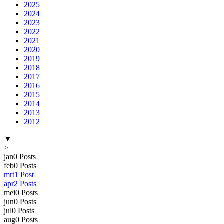
2025
2024
2023
2022
2021
2020
2019
2018
2017
2016
2015
2014
2013
2012
▼
>
jan
0
Posts
feb
0
Posts
mrt
1
Post
apr
2
Posts
mei
0
Posts
jun
0
Posts
jul
0
Posts
aug
0
Posts