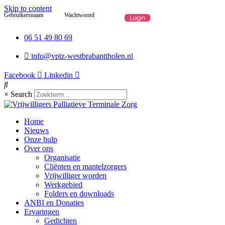
Skip to content
Gebruikersnaam
Wachtwoord
06 51 49 80 69
info@vptz-westbrabanttholen.nl
Facebook
Linkedin
×
Search
Home
Nieuws
Onze hulp
Over ons
Organisatie
Cliënten en mantelzorgers
Vrijwilliger worden
Werkgebied
Folders en downloads
ANBI en Donaties
Ervaringen
Gedichten