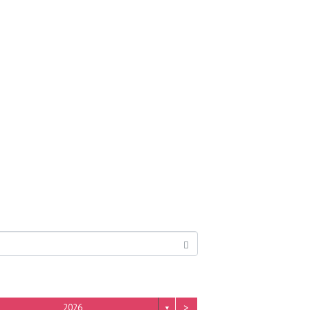
>
2026
▼