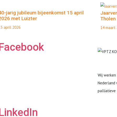
40-jarig jubileum bijeenkomst 15 april
Jaarve
2026 met Luizter
Tholen
15 april 2026
14 maart
Facebook
Wij werken
Nederland 
palliatieve
LinkedIn