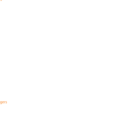
rgers