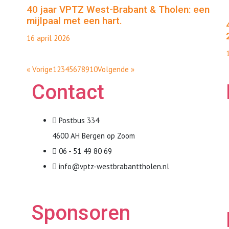
40 jaar VPTZ West-Brabant & Tholen: een
mijlpaal met een hart.
16 april 2026
« Vorige
1
2
3
4
5
6
7
8
9
10
Volgende »
Contact
Postbus 334
4600 AH Bergen op Zoom
06 - 51 49 80 69
info@vptz-westbrabanttholen.nl
Sponsoren