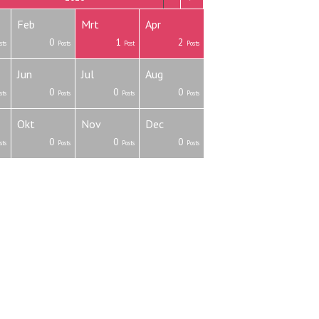
Feb
Mrt
Apr
0
1
2
sts
Posts
Post
Posts
Jun
Jul
Aug
0
0
0
sts
Posts
Posts
Posts
Okt
Nov
Dec
0
0
0
sts
Posts
Posts
Posts