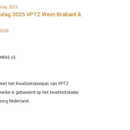
rslag 2025 VPTZ West-Brabant &
 2026
 met het Kwaliteitskompas van VPTZ
welke is gebaseerd op het kwaliteitskader
 zorg Nederland.