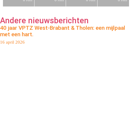
s
s
s
s
s
s
s
s
s
s
s
t
t
t
Posts
Posts
Posts
Posts
Andere nieuwsberichten
40 jaar VPTZ West-Brabant & Tholen: een mijlpaal
met een hart.
16 april 2026