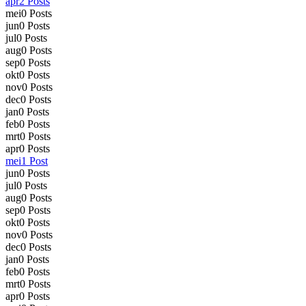
apr
2
Posts
mei
0
Posts
jun
0
Posts
jul
0
Posts
aug
0
Posts
sep
0
Posts
okt
0
Posts
nov
0
Posts
dec
0
Posts
jan
0
Posts
feb
0
Posts
mrt
0
Posts
apr
0
Posts
mei
1
Post
jun
0
Posts
jul
0
Posts
aug
0
Posts
sep
0
Posts
okt
0
Posts
nov
0
Posts
dec
0
Posts
jan
0
Posts
feb
0
Posts
mrt
0
Posts
apr
0
Posts