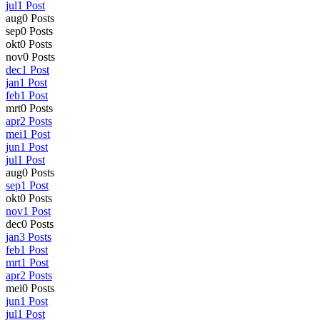
jul
1
Post
aug
0
Posts
sep
0
Posts
okt
0
Posts
nov
0
Posts
dec
1
Post
jan
1
Post
feb
1
Post
mrt
0
Posts
apr
2
Posts
mei
1
Post
jun
1
Post
jul
1
Post
aug
0
Posts
sep
1
Post
okt
0
Posts
nov
1
Post
dec
0
Posts
jan
3
Posts
feb
1
Post
mrt
1
Post
apr
2
Posts
mei
0
Posts
jun
1
Post
jul
1
Post