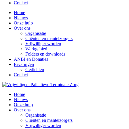
Contact
Home
Nieuws
Onze hulp
Over ons
Organisatie
Cliënten en mantelzorgers
Vrijwilliger worden
Werkgebied
Folders en downloads
ANBI en Donaties
Ervaringen
Gedichten
Contact
Home
Nieuws
Onze hulp
Over ons
Organisatie
Cliënten en mantelzorgers
Vrijwilliger worden