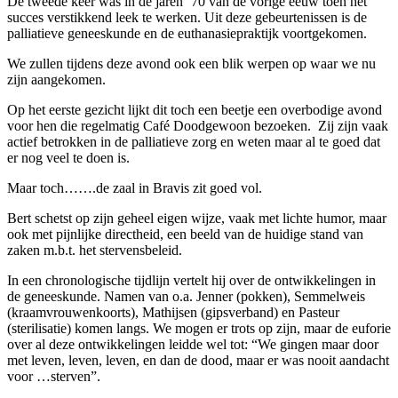
De tweede keer was in de jaren ’70 van de vorige eeuw toen het
succes verstikkend leek te werken. Uit deze gebeurtenissen is de
palliatieve geneeskunde en de euthanasiepraktijk voortgekomen.
We zullen tijdens deze avond ook een blik werpen op waar we nu
zijn aangekomen.
Op het eerste gezicht lijkt dit toch een beetje een overbodige avond
voor hen die regelmatig Café Doodgewoon bezoeken. Zij zijn vaak
actief betrokken in de palliatieve zorg en weten maar al te goed dat
er nog veel te doen is.
Maar toch…….de zaal in Bravis zit goed vol.
Bert schetst op zijn geheel eigen wijze, vaak met lichte humor, maar
ook met pijnlijke directheid, een beeld van de huidige stand van
zaken m.b.t. het stervensbeleid.
In een chronologische tijdlijn vertelt hij over de ontwikkelingen in
de geneeskunde. Namen van o.a. Jenner (pokken), Semmelweis
(kraamvrouwenkoorts), Mathijsen (gipsverband) en Pasteur
(sterilisatie) komen langs. We mogen er trots op zijn, maar de euforie
over al deze ontwikkelingen leidde wel tot: “We gingen maar door
met leven, leven, leven, en dan de dood, maar er was nooit aandacht
voor …sterven”.