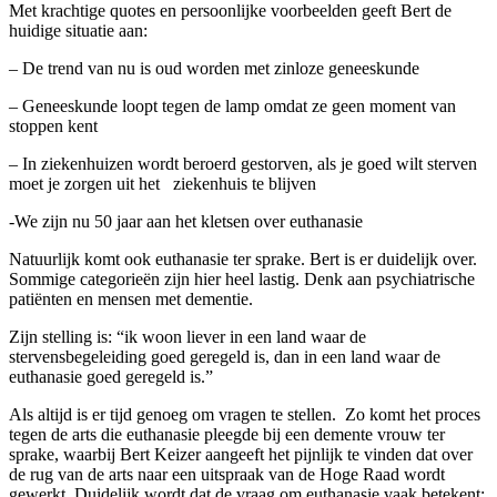
Met krachtige quotes en persoonlijke voorbeelden geeft Bert de
huidige situatie aan:
– De trend van nu is oud worden met zinloze geneeskunde
– Geneeskunde loopt tegen de lamp omdat ze geen moment van
stoppen kent
– In ziekenhuizen wordt beroerd gestorven, als je goed wilt sterven
moet je zorgen uit het ziekenhuis te blijven
-We zijn nu 50 jaar aan het kletsen over euthanasie
Natuurlijk komt ook euthanasie ter sprake. Bert is er duidelijk over.
Sommige categorieën zijn hier heel lastig. Denk aan psychiatrische
patiënten en mensen met dementie.
Zijn stelling is: “ik woon liever in een land waar de
stervensbegeleiding goed geregeld is, dan in een land waar de
euthanasie goed geregeld is.”
Als altijd is er tijd genoeg om vragen te stellen. Zo komt het proces
tegen de arts die euthanasie pleegde bij een demente vrouw ter
sprake, waarbij Bert Keizer aangeeft het pijnlijk te vinden dat over
de rug van de arts naar een uitspraak van de Hoge Raad wordt
gewerkt. Duidelijk wordt dat de vraag om euthanasie vaak betekent: