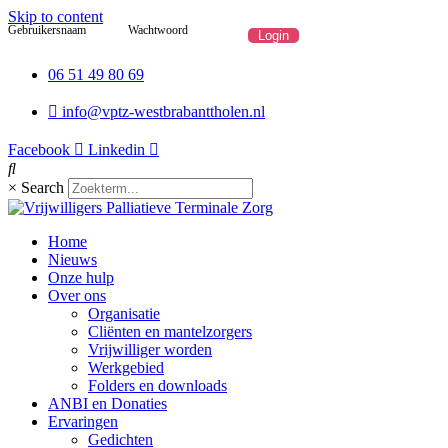
Skip to content
Gebruikersnaam
Wachtwoord
06 51 49 80 69
info@vptz-westbrabanttholen.nl
Facebook
Linkedin
×
Search
Home
Nieuws
Onze hulp
Over ons
Organisatie
Cliënten en mantelzorgers
Vrijwilliger worden
Werkgebied
Folders en downloads
ANBI en Donaties
Ervaringen
Gedichten