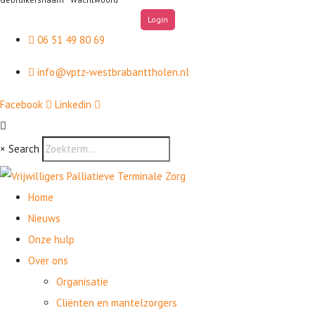
06 51 49 80 69
info@vptz-westbrabanttholen.nl
Facebook
Linkedin
×
Search
Home
Nieuws
Onze hulp
Over ons
Organisatie
Cliënten en mantelzorgers