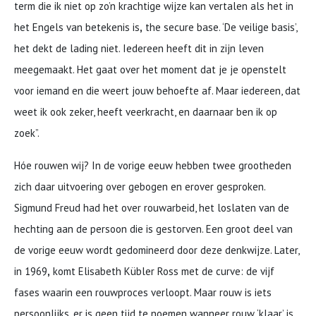
term die ik niet op zo’n krachtige wijze kan vertalen als het in
het Engels van betekenis is
,
the secure base. ‘De veilige basis’,
het dekt de lading niet. Iedereen heeft dit in zijn leven
meegemaakt. Het gaat over het moment dat je je openstelt
voor iemand en die weert jouw behoefte af. Maar iedereen, dat
weet ik ook zeker, heeft veerkracht, en daarnaar ben ik op
zoek”.
Hóe rouwen wij? In de vorige eeuw hebben twee grootheden
zich daar uitvoering over gebogen en erover gesproken.
Sigmund Freud had het over rouwarbeid, het loslaten van de
hechting aan de persoon die is gestorven. Een groot deel van
de vorige eeuw wordt gedomineerd door deze denkwijze. Later,
in 1969
,
komt Elisabeth Kübler Ross met de curve: de vijf
fases waarin een rouwproces verloopt. Maar rouw is iets
persoonlijks, er is geen tijd te noemen wanneer rouw ‘klaar’ is.