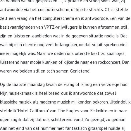
Zo hadden we dus gesprekken…., ik praatte en vroeg soms wat, zij
antwoordde via het computerscherm, of knikte slechts. Of zij stelde
zelf een vraag via het computerscherm en ik antwoordde. Een van de
basisvaardigheden van VPTZ-vrijwilligers is kunnen afstemmen, stil
zijn en luisteren, aanbieden wat in de gegeven situatie nodig is. Dat
was bij mijn cliënte nog veel belangrijker, omdat vrijuit spreken niet
meer mogelijk was. Maar we deden ons uiterste best, zo saampjes,
luisterend naar mooie klanken of kijkende naar een rockconcert. Dan
waren we beiden stil en toch samen. Genietend.
Op de laatste maandag kwam de vraag of ik nog een verzoekje had.
Mijn muzieksmaak is heel breed, dus ik antwoordde dat zowel
klassieke muziek als moderne muziek mij konden bekoren. Uiteindelijk
stelde ik ‘Hotel California’ van The Eagles voor. Ze knikte en in haar
ogen zag ik dat zij dat ook schitterend vond. Zo gezegd, zo gedaan.
Aan het eind van dat nummer met fantastisch gitaarspel huilde zij