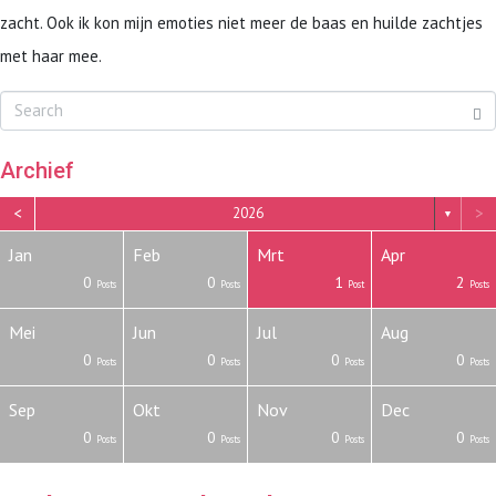
zacht. Ook ik kon mijn emoties niet meer de baas en huilde zachtjes
met haar mee.
Archief
<
>
2026
▼
Jan
Feb
Mrt
Apr
0
0
1
2
Posts
Posts
Post
Posts
Mei
Jun
Jul
Aug
0
0
0
0
Posts
Posts
Posts
Posts
Sep
Okt
Nov
Dec
0
0
0
0
Posts
Posts
Posts
Posts