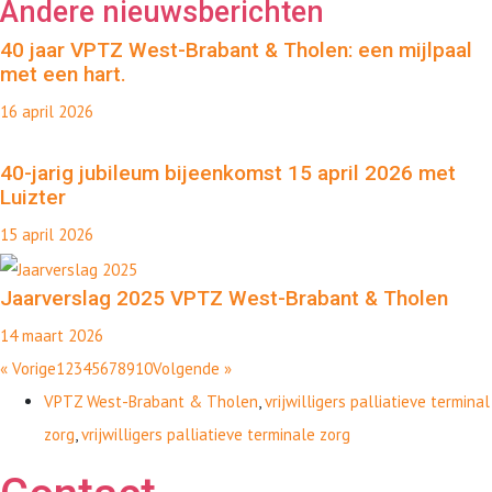
Andere nieuwsberichten
40 jaar VPTZ West-Brabant & Tholen: een mijlpaal
met een hart.
16 april 2026
40-jarig jubileum bijeenkomst 15 april 2026 met
Luizter
15 april 2026
Jaarverslag 2025 VPTZ West-Brabant & Tholen
14 maart 2026
« Vorige
1
2
3
4
5
6
7
8
9
10
Volgende »
VPTZ West-Brabant & Tholen
,
vrijwilligers palliatieve terminal
zorg
,
vrijwilligers palliatieve terminale zorg