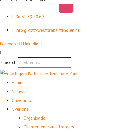
06 51 49 80 69
info@vptz-westbrabanttholen.nl
Facebook
Linkedin
×
Search
Home
Nieuws
Onze hulp
Over ons
Organisatie
Cliënten en mantelzorgers