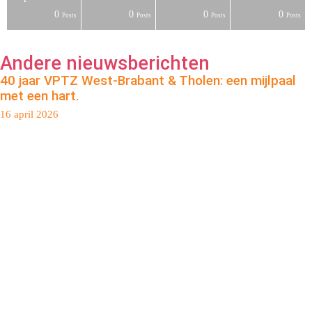
0
0
0
0
s
s
s
s
s
s
s
s
s
s
s
t
t
t
Posts
Posts
Posts
Posts
Andere nieuwsberichten
40 jaar VPTZ West-Brabant & Tholen: een mijlpaal
met een hart.
16 april 2026