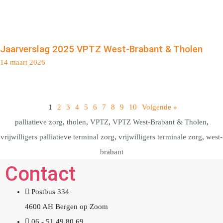
Jaarverslag 2025 VPTZ West-Brabant & Tholen
14 maart 2026
1
2
3
4
5
6
7
8
9
10
Volgende »
palliatieve zorg
,
tholen
,
VPTZ
,
VPTZ West-Brabant & Tholen
,
vrijwilligers palliatieve terminal zorg
,
vrijwilligers terminale zorg
,
west-
brabant
Contact
Postbus 334
4600 AH Bergen op Zoom
06 - 51 49 80 69