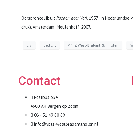
Oorspronkelijk uit
Roepen naar Yeti
, 1957; in Nederlandse 
druk), Amsterdam: Meulenhoff, 2007.
c.v.
gedicht
VPTZ West-Brabant & Tholen
W
Contact
Postbus 334
4600 AH Bergen op Zoom
06 - 51 49 80 69
info@vptz-westbrabanttholen.nl