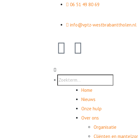
06 51 49 80 69
info@vptz-westbrabanttholen.nl
×
Home
Nieuws
Onze hulp
Over ons
Organisatie
Cliënten en mantelzo